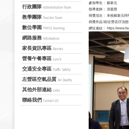
參加學生：
蘇新元
行政團隊
Administrative Team
指導老師：
洪親慧
得獎項次：
本校蘇新元同
教學團隊
Teacher Team
得獎作品:咱!左營店仔頂
數位學園
TYHS E-learning
網址連結：
https://www.
網路服務
Information
家長資訊專區
Parents
營養午餐專區
Lunch
交通安全專區
Traffic Safety
左營區空氣品質
Air Quality
其他外部連結
Links
聯絡我們
Contact US