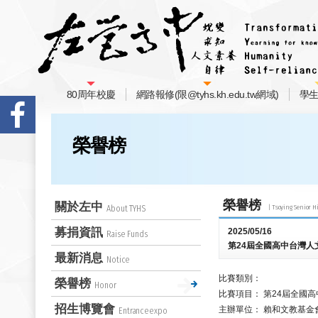
80周年校慶
網路報修(限@tyhs.kh.edu.tw網域)
學
榮譽榜
榮譽榜
關於左中
About TYHS
募捐資訊
2025/05/16
Raise Funds
第24屆全國高中台灣人
最新消息
Notice
比賽類別：
榮譽榜
Honor
比賽項目：
第24屆全國
招生博覽會
主辦單位：
賴和文教基金
Entranceexpo