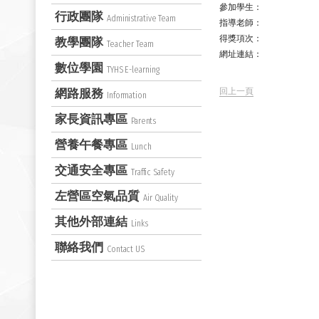
參加學生：
行政團隊
Administrative Team
指導老師：
得獎項次：
教學團隊
Teacher Team
網址連結：
數位學園
TYHS E-learning
回上一頁
網路服務
Information
家長資訊專區
Parents
營養午餐專區
Lunch
交通安全專區
Traffic Safety
左營區空氣品質
Air Quality
其他外部連結
Links
聯絡我們
Contact US