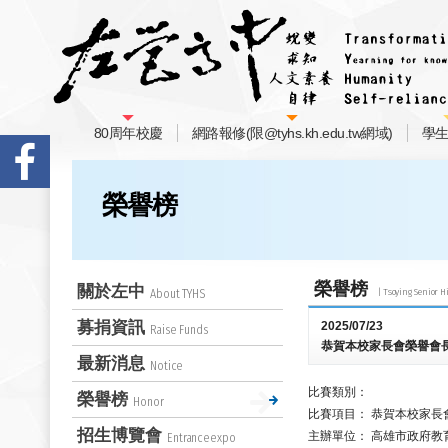
80周年校慶
網路報修(限@tyhs.kh.edu.tw網域)
學
榮譽榜
榮譽榜
關於左中
About TYHS
募捐資訊
2025/07/23
Raise Funds
恭賀本校家長會榮譽會長
最新消息
Notice
比賽類別：
榮譽榜
Honor
比賽項目：
恭賀本校家長
招生博覽會
主辦單位：
高雄市政府教
Entranceexpo