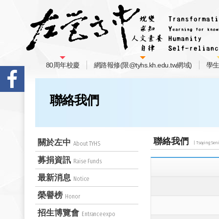
80周年校慶
網路報修(限@tyhs.kh.edu.tw網域)
學
聯絡我們
聯絡我們
關於左中
About TYHS
募捐資訊
Raise Funds
最新消息
Notice
榮譽榜
Honor
招生博覽會
Entranceexpo