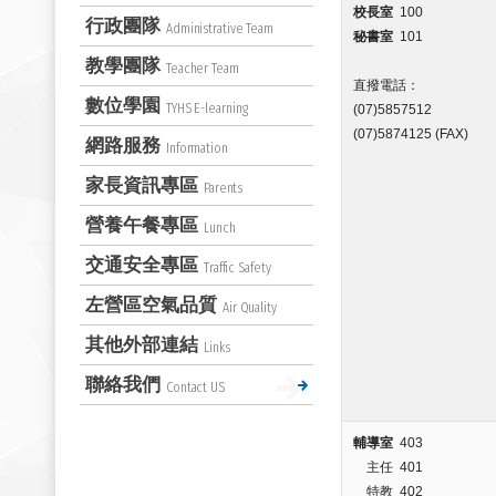
校長室
100
行政團隊
Administrative Team
秘書室
101
教學團隊
Teacher Team
直撥電話：
數位學園
TYHS E-learning
(07)5857512
(07)5874125 (FAX)
網路服務
Information
家長資訊專區
Parents
營養午餐專區
Lunch
交通安全專區
Traffic Safety
左營區空氣品質
Air Quality
其他外部連結
Links
聯絡我們
Contact US
輔導室
403
主任 401
特教 402