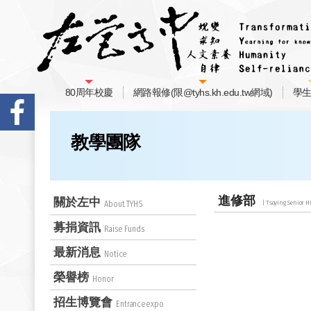
80周年校慶
網路報修(限@tyhs.kh.edu.tw網域)
學
教學團隊
進修部
關於左中
About TYHS
募捐資訊
Raise Funds
最新消息
Notice
榮譽榜
Honor
招生博覽會
Entranceexpo