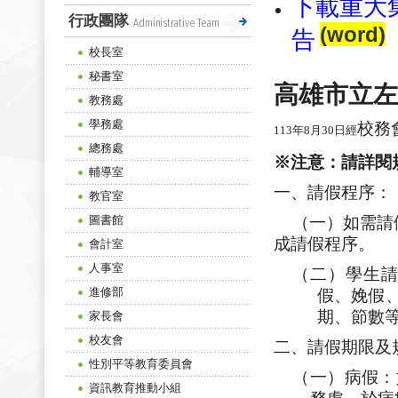
下載重大
行政團隊
Administrative Team
(word)
告
校長室
秘書室
高雄市立左
教務處
學務處
校務
113
年
8
月
30
日經
總務處
※注意：請詳閱
輔導室
一、請假程序：
教官室
圖書館
（一）如需請
成請假程序。
會計室
人事室
（二）學生
進修部
假、娩假
期、節數
家長會
校友會
二、請假期限及
性別平等教育委員會
（一）病假：
資訊教育推動小組