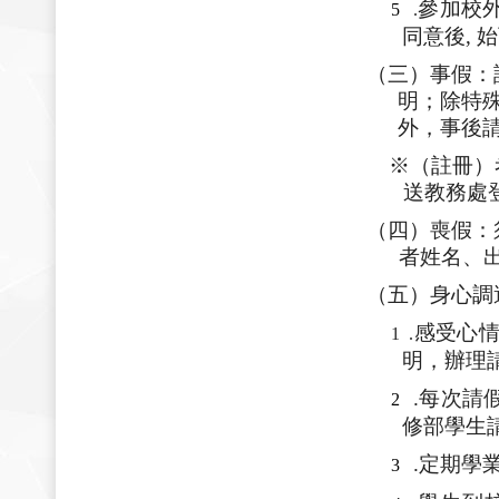
參加校
5
.
同意後
,
始
（三）事假：
明；除特
外，事後
※（註冊）
送教務處
（四）喪假：
者姓名、
（五）身心調
感受心
1
.
明，辦理
.每次請
2
修部學生
.定期學
3