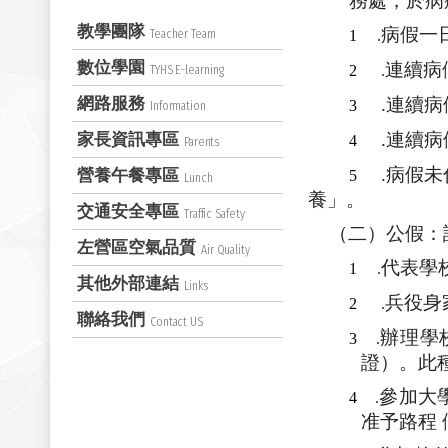
務處，於病
教學團隊
病假一
Teacher Team
1
.
數位學園
連續病
2
.
TYHS E-learning
網路服務
.連續
3
Information
.連續
家長資訊專區
4
Parents
.病假
營養午餐專區
5
Lunch
養」。
交通安全專區
Traffic Safety
（二）公假：
左營區空氣品質
Air Quality
代表學
1
.
其他外部連結
Links
兵役身
2
.
聯絡我們
Contact US
辦理學
3
.
證）。此
參加大
4
.
准予路程