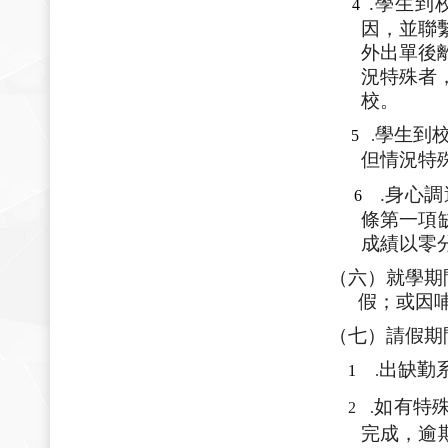
.學生到
4
因，並聯
外出單後
況特殊者
校。
學生到
5
.
但情況特
.身心
6
條第一項
成績以零
（六）就學期
假；或因
（七）請假期
出缺勤
1
.
如有特
2
.
完成，逾