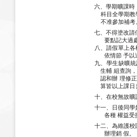
六、學期曠課時
科目全學期教
不准參加補考
七、不得塗改請
要點記大過
八、請假單上各
依情節 予以
九、學生缺曠統
生輔 組查詢
認和辦 理修
算皆以上課日
十、在校無故曠
十一、日後同學
各種 權益
十二、為維護校
辦理銷 假。