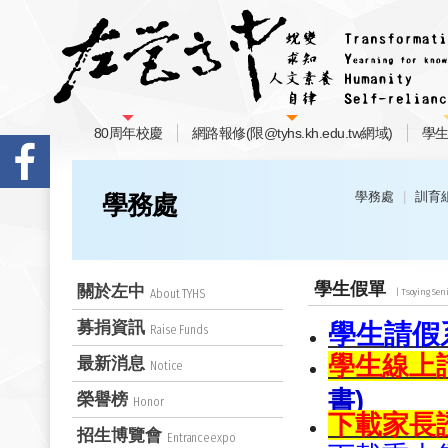
80周年校慶
網路報修(限@tyhs.kh.edu.tw網域)
學
學務處
訓育
學務處
學生假單
關於左中
About TYHS
募捐資訊
學生請假
Raise Funds
學生
線上
最新消息
Notice
書)
榮譽榜
Honor
下載家長
招生博覽會
Entranceexpo