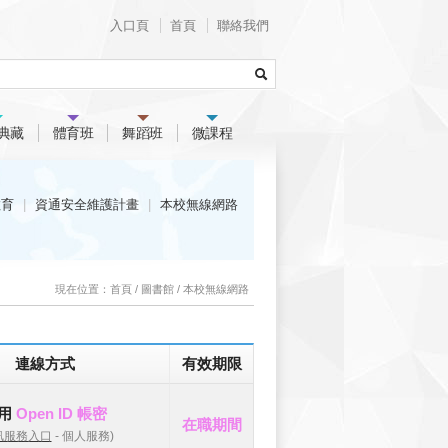
入口頁
首頁
聯絡我們
典藏
體育班
舞蹈班
微課程
教育
資通安全維護計畫
本校無線網路
現在位置：
首頁
/
圖書館
/
本校無線網路
連線方式
有效期限
用
Open ID 帳密
在職期間
訊服務入口
- 個人服務)