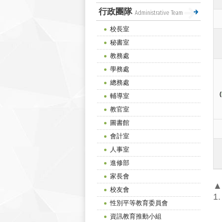
行政團隊
Administrative Team
校長室
秘書室
教務處
學務處
總務處
(
輔導室
教官室
圖書館
會計室
人事室
進修部
家長會
▲
校友會
1
性別平等教育委員會
一
資訊教育推動小組
a