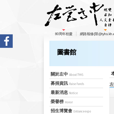
80周年校慶
網路報修(限@tyhs.kh.e
圖書館
關於左中
About TYHS
募捐資訊
左
Raise Funds
最新消息
Notice
榮譽榜
Honor
招生博覽會
Entranceexpo