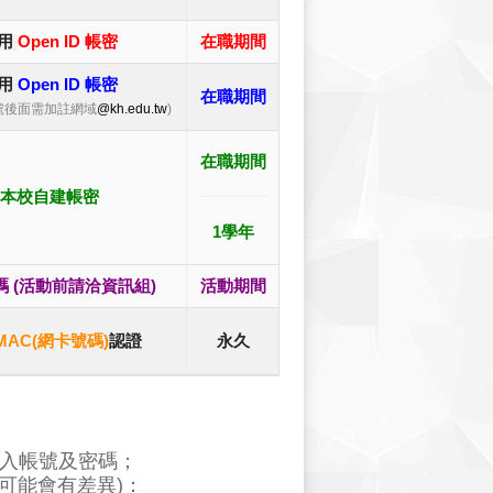
用
Open ID 帳密
在職期間
用
Open ID 帳密
在職期間
d帳號後面需加註網域
@kh.edu.tw
)
在職期間
本校自建帳密
1學年
 (活動前請洽資訊組)
活動期間
MAC(網卡號碼)
認證
永久
需輸入帳號及密碼；
可能會有差異)
：