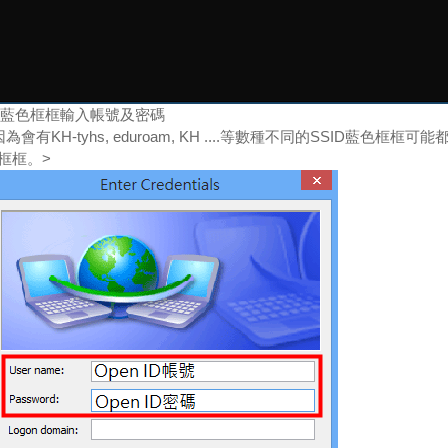
4)藍色框框輸入帳號及密碼
因為會有KH-tyhs, eduroam, KH ....等數種不同的SSID藍
框框。>