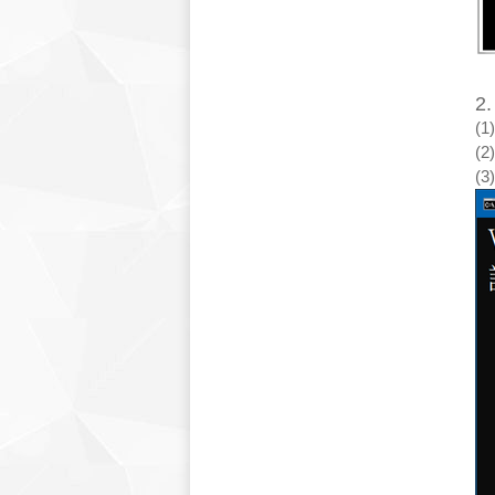
2
(1
(
(