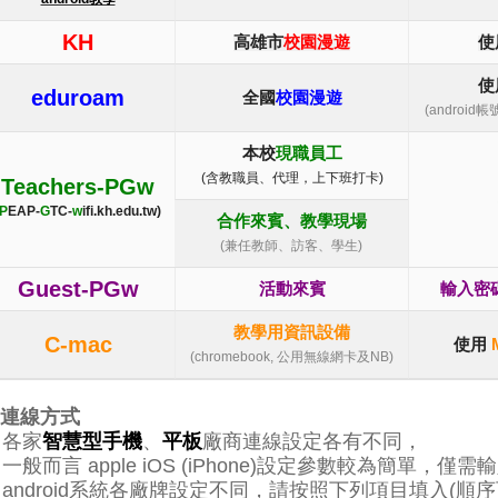
KH
高雄市
校園漫遊
使
使
eduroam
全國
校園漫遊
(androi
本校
現職員工
(含教職員、代理，上下班打卡)
Teachers-PGw
P
EAP-
G
TC-
w
ifi.kh.edu.tw)
合作來賓、教學現場
(兼任教師、訪客、學生)
Guest-PGw
活動來賓
輸入密碼
教學用資訊設備
C-mac
使用
(chromebook, 公用無線網卡及NB)
連線方式
. 各家
智慧型手機
、
平板
廠商連線設定各有不同，
般而言 apple iOS (iPhone)設定參數較為簡單，僅
ndroid系統各廠牌設定不同
，請按照下列項目填入(順序