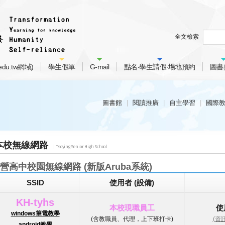
全文檢索
du.tw網域)
學生假單
G-mail
點名‧學生請假‧場地預約
圖書
圖書館
閱讀推廣
自主學習
國際
本校無線網路
營高中校園無線網路 (新版Aruba系統)
SSID
使用者 (設備)
KH-tyhs
本校現職員工
使
windows筆電教學
(含教職員、代理，上下班打卡)
(
資
android教學