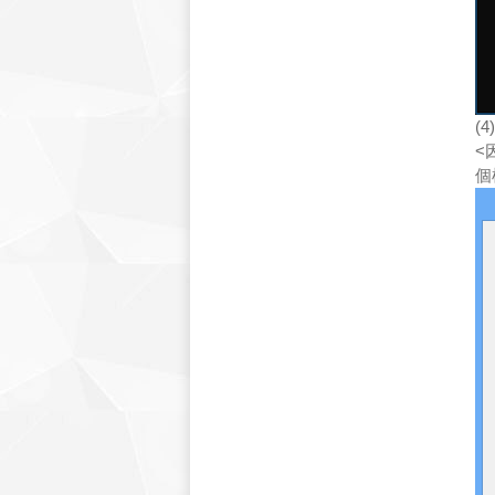
(
<
個