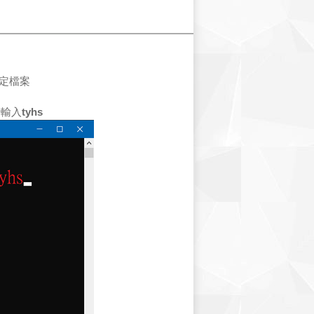
定檔案
請輸入
tyhs