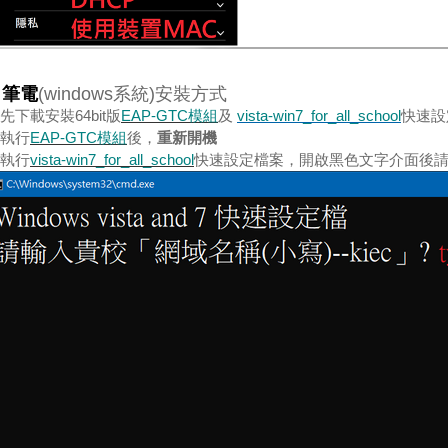
.
筆電
(windows系統)安裝方式
)先
下載安裝64bit版
EAP-GTC模組
及
vista-win7_for_all_school
快速設
2)執行
EAP-GTC模組
後，
重新開機
3)執行
vista-win7_for_all_school
快速設定檔案，開啟黑色文字介面後