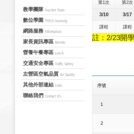
第1次
第2次
教學團隊
Teacher Team
3/10
3/17
數位學園
TYHS E-learning
課程
課程
網路服務
Information
註：2/23
開
家長資訊專區
Parents
營養午餐專區
Lunch
交通安全專區
Traffic Safety
左營區空氣品質
Air Quality
其他外部連結
序號
Links
聯絡我們
Contact US
1
2