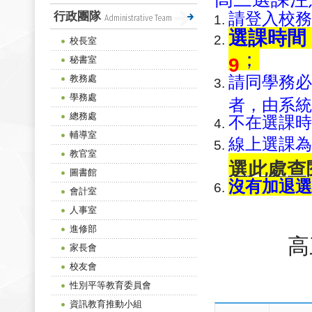
請登入校務
行政團隊
Administrative Team
選課時間
校長室
；
秘書室
9
請同學務必
教務處
學務處
者，由系統
總務處
不在選課時
輔導室
線上選課為
教官室
選此處查
圖書館
沒有加退選
會計室
點選此處
人事室
進修部
高
家長會
校友會
性別平等教育委員會
資訊教育推動小組