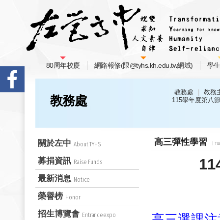
80周年校慶
網路報修(限@tyhs.kh.edu.tw網域)
學
教務處
教務
教務處
115學年度第八
高三彈性學習
關於左中
About TYHS
1
募捐資訊
Raise Funds
最新消息
Notice
榮譽榜
Honor
招生博覽會
Entranceexpo
高三選課注