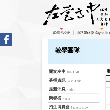
80周年校慶
網路報修(限@tyhs.kh.e
教學團隊
關於左中
About TYHS
募捐資訊
Raise Funds
最新消息
Notice
榮譽榜
Honor
招生博覽會
Entranceexpo