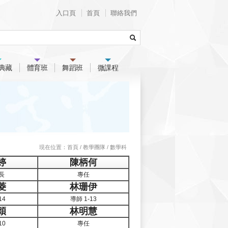
入口頁
首頁
聯絡我們
典藏
體育班
舞蹈班
微課程
現在位置：
首頁
/
教學團隊
/
數學科
婷
陳柄何
長
專任
菱
林珊伊
14
導師 1-13
穎
林明慧
10
專任