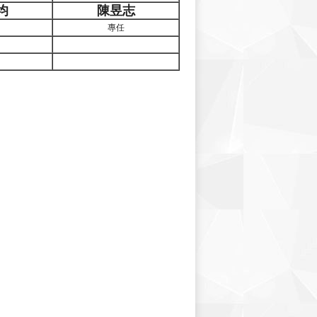
均
陳昱志
專任