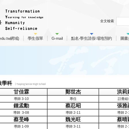
全文檢索
du.tw網域)
學生假單
G-mail
點名‧學生請假‧場地預約
圖書
數學科
甘佳霖
鄭世杰
洪莉
導師 3-10
專任
註冊組
鍾孟勳
蔡忍昭
張雅
導師 3-08
導師 2-11
導師 2-
蔡旻峰
魏光旺
蔡晴
導師 1-09
導師 3-11
導師 2-