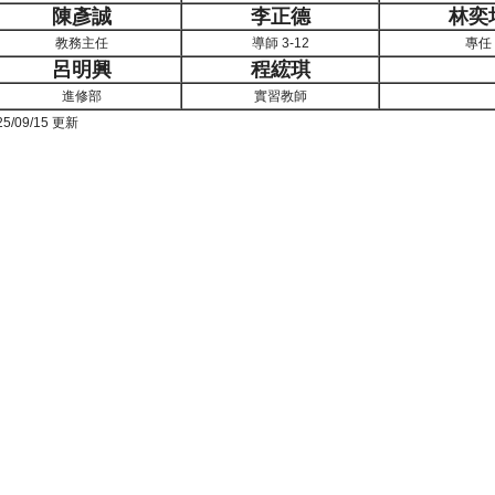
陳彥誠
李正德
林奕
教務主任
導師 3-12
專任
呂明興
程綋琪
進修部
實習教師
25/09/15 更新