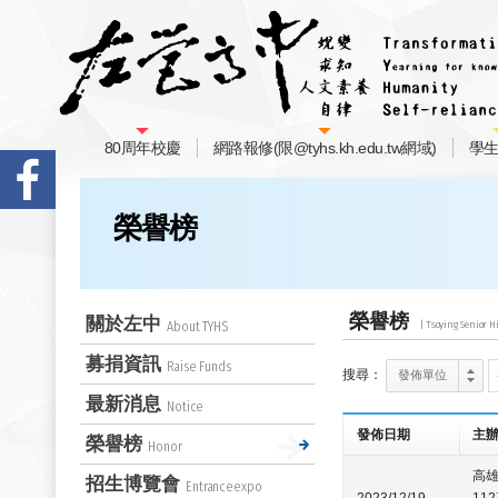
80周年校慶
網路報修(限@tyhs.kh.edu.tw網域)
學
榮譽榜
榮譽榜
關於左中
About TYHS
募捐資訊
Raise Funds
搜尋：
發佈單位
最新消息
Notice
發佈日期
主辦
榮譽榜
Honor
高
招生博覽會
Entranceexpo