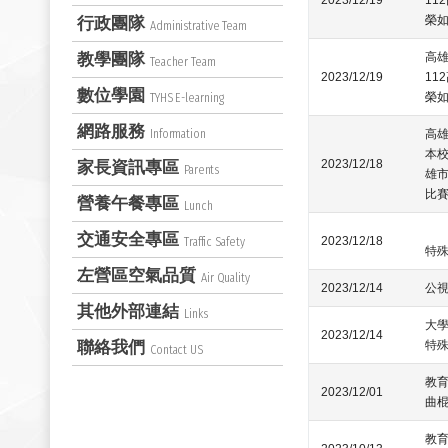
2023/12/19
11
榮
行政團隊
Administrative Team
教學團隊
高
Teacher Team
2023/12/19
11
數位學園
榮
TYHS E-learning
網路服務
Information
高
本校
2023/12/18
家長資訊專區
Parents
雄
比賽
營養午餐專區
Lunch
交通安全專區
2023/12/18
Traffic Safety
特
左營區空氣品質
Air Quality
2023/12/14
公
其他外部連結
Links
大
2023/12/14
聯絡我們
特
Contact US
教
2023/12/01
曲
教