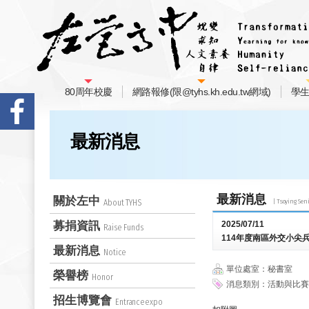
80周年校慶
網路報修(限@tyhs.kh.edu.tw網域)
學
最新消息
最新消息
關於左中
About TYHS
募捐資訊
2025/07/11
Raise Funds
114年度南區外交小尖
最新消息
Notice
單位處室：秘書室
榮譽榜
Honor
消息類別：活動與比賽
招生博覽會
Entranceexpo