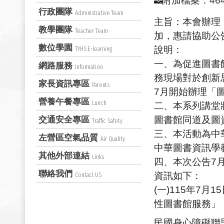
附加檔案：
46
行政團隊
Administrative Team
主旨：本會辦理
教學團隊
Teacher Team
加，惠請協助公
數位學園
說明：
TYHS E-learning
一、為促進圖書
網路服務
Information
務現場對於創新
家長資訊專區
Parents
7月開始辦理「
營養午餐專區
Lunch
二、本系列講堂
圖書館同道及圖
交通安全專區
Traffic Safety
三、本活動為中
左營區空氣品質
Air Quality
中華圖書資訊學
其他外部連結
Links
四、本次公告7月
聯絡我們
資訊如下：
Contact US
(一)115年7月
性圖書館服務」
民國身心障礙聯盟），