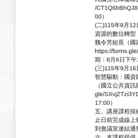
/CT1Q6bBhQ
00）
(二)115年8月1
資源的數位轉型
魏令芳組長（國
https://form
期：8月6日下午1
(三)115年9月1
智慧驅動：國資
（國立公共資訊圖書館
gle/SXvjZT
17:00）
五、講座課程採
止日前完成線上
到會議室連結通
六、本課程提供