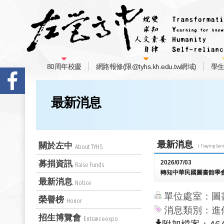
80周年校慶
網路報修(限@tyhs.kh.edu.tw網域)
學
最新消息
最新消息
關於左中
About TYHS
募捐資訊
2026/07/03
Raise Funds
轉知中華民國圖書館學
最新消息
Notice
單位處室：圖
榮譽榜
Honor
消息類別：進
招生博覽會
Entranceexpo