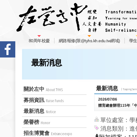
80周年校慶
網路報修(限@tyhs.kh.edu.tw網域)
學
最新消息
最新消息
關於左中
About TYHS
募捐資訊
2026/07/06
Raise Funds
體育總會辦理115年
最新消息
Notice
單位處室：學
榮譽榜
Honor
消息類別：進
招生博覽會
Entranceexpo