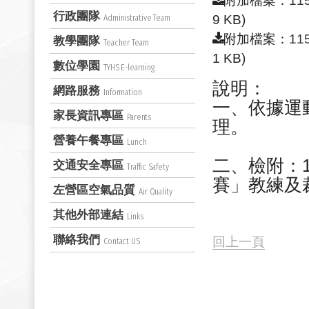
附加檔案：
1
行政團隊
9 KB)
Administrative Team
附加檔案：
1
教學團隊
Teacher Team
1 KB)
數位學園
TYHS E-learning
說明：
網路服務
Information
一、依據運動部
家長資訊專區
Parents
理。
營養午餐專區
Lunch
二、檢附：
交通安全專區
Traffic Safety
賽」教練及
左營區空氣品質
Air Quality
其他外部連結
Links
聯絡我們
回上一頁
Contact US