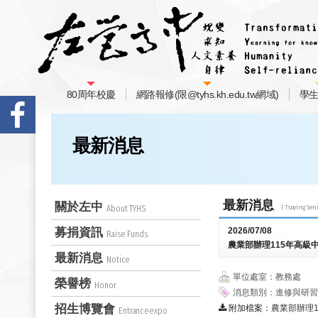
80周年校慶
網路報修(限@tyhs.kh.edu.tw網域)
學
最新消息
最新消息
關於左中
About TYHS
募捐資訊
2026/07/08
Raise Funds
農業部辦理115年高級
最新消息
Notice
單位處室：教務處
榮譽榜
Honor
消息類別：進修與研習
招生博覽會
附加檔案：
農業部辦理1
Entranceexpo