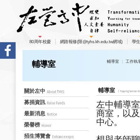
80周年校慶
網路報修(限@tyhs.kh.edu.tw網域)
學
輔導室
工作執
輔導室
輔導室
關於左中
About TYHS
募捐資訊
左中輔導室
Raise Funds
商室，以及
最新消息
Notice
中心。
榮譽榜
Honor
招生博覽會
Entranceexpo
想與老師聊