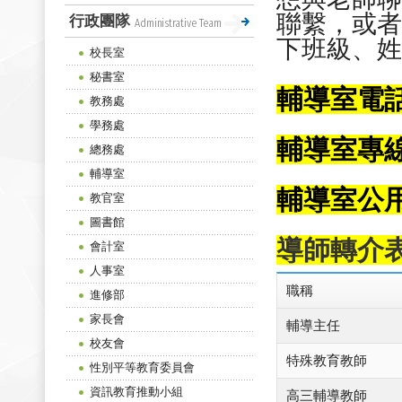
聯繫，或者
行政團隊
Administrative Team
下班級、姓
校長室
秘書室
輔導室電話：
教務處
學務處
輔導室專線：
總務處
輔導室
輔導室公
教官室
圖書館
導師轉介
會計室
人事室
職稱
進修部
家長會
輔導主任
校友會
特殊教育教師
性別平等教育委員會
資訊教育推動小組
高三輔導教師