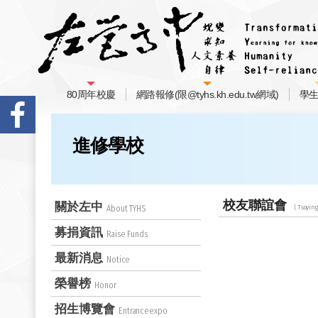
80周年校慶
網路報修(限@tyhs.kh.edu.tw網域)
學
進修學校
校友聯誼會
關於左中
About TYHS
募捐資訊
Raise Funds
最新消息
Notice
榮譽榜
Honor
招生博覽會
Entranceexpo