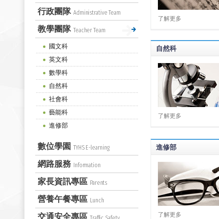
行政團隊
Administrative Team
了解更多
教學團隊
Teacher Team
國文科
自然科
英文科
數學科
自然科
社會科
藝能科
了解更多
進修部
數位學園
進修部
TYHS E-learning
網路服務
Information
家長資訊專區
Parents
營養午餐專區
Lunch
了解更多
交通安全專區
Traffic Safety