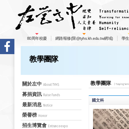
80周年校慶
網路報修(限@tyhs.kh.edu.tw網域)
學
教學團隊
教學團隊
關於左中
About TYHS
募捐資訊
Raise Funds
國文科
最新消息
Notice
榮譽榜
Honor
招生博覽會
Entranceexpo