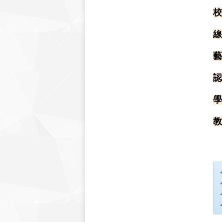
校
線
藝
認
學
教