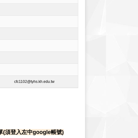
cfc1102@tyhs.kh.edu.tw
(須登入左中google帳號)