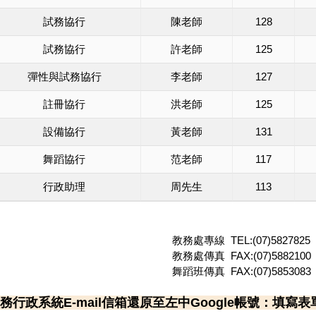
試務協行
陳老師
128
試務協行
許老師
125
彈性與試務協行
李老師
127
註冊協行
洪老師
125
設備協行
黃老師
131
舞蹈協行
范老師
117
行政助理
周先生
113
教務處專線 TEL:(07)5827825
教務處傳真 FAX:(07)5882100
舞蹈班傳真 FAX:(07)5853083
務行政系統E-mail信箱還原至左中Google帳號：填寫表單