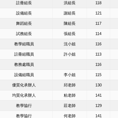
註冊組長
洪組長
118
設備組長
謝組長
121
舞蹈組長
陳組長
117
試務組長
張組長
114
教學
組職員
沈小姐
116
註冊組
職
員
許小姐
113
教務處
職
員
116
設備組職員
李小姐
115
優質化承辦人
邱老師
130
均質化承辦人
粘老師
141
教學協行
莊老師
129
教學協行
何老師
141