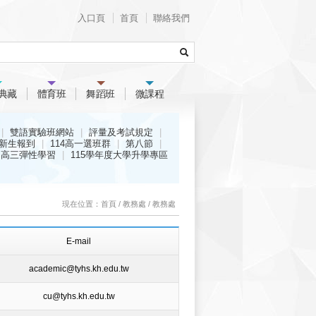
入口頁
首頁
聯絡我們
典藏
體育班
舞蹈班
微課程
雙語實驗班網站
評量及考試規定
新生報到
114高一選班群
第八節
高三彈性學習
115學年度大學升學專區
現在位置：
首頁
/
教務處
/
教務處
E-mail
academic@tyhs.kh.edu.tw
cu@tyhs.kh.edu.tw