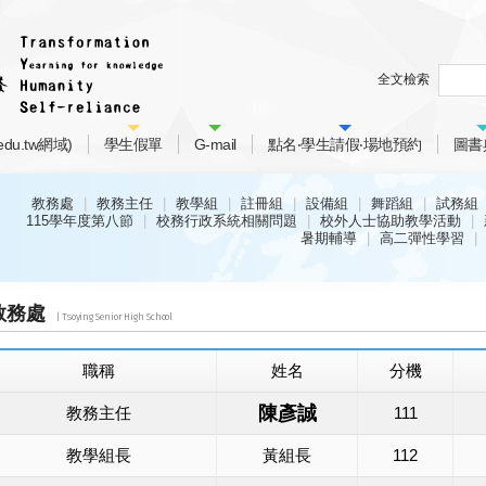
全文檢索
du.tw網域)
學生假單
G-mail
點名‧學生請假‧場地預約
圖書
教務處
教務主任
教學組
註冊組
設備組
舞蹈組
試務組
115學年度第八節
校務行政系統相關問題
校外人士協助教學活動
暑期輔導
高二彈性學習
教務處
職稱
姓名
分機
陳彥誠
教務主任
111
教學組長
黃組長
112