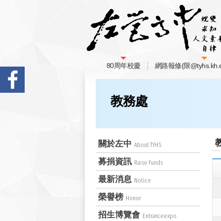
80周年校慶
網路報修(限@tyhs.kh.e
教務處
關於左中
About TYHS
募捐資訊
Raise Funds
最新消息
Notice
榮譽榜
Honor
招生博覽會
Entranceexpo