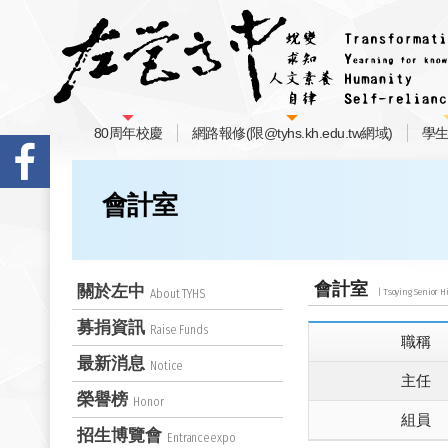
80周年校慶
網路報修(限@tyhs.kh.edu.tw網域)
學
會計室
會計室
關於左中
About TYHS
募捐資訊
Raise Funds
職稱
最新消息
Notice
主任
榮譽榜
Honor
組員
招生博覽會
Entranceexpo