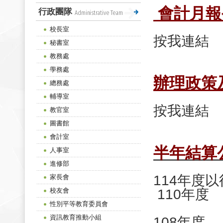
會計月報
行政團隊
Administrative Team
校長室
按我連結
秘書室
教務處
學務處
辦理政策
總務處
輔導室
按我連結
教官室
圖書館
會計室
半年結算
人事室
進修部
114年度
家長會
校友會
110年度
性別平等教育委員會
資訊教育推動小組
108年度