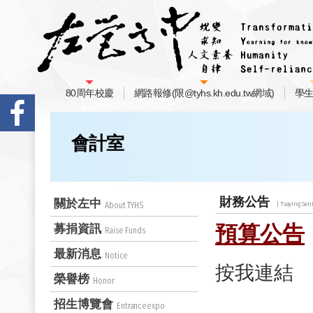
80周年校慶
網路報修(限@tyhs.kh.edu.tw網域)
學
會計室
財務公告
關於左中
About TYHS
預算公告
募捐資訊
Raise Funds
最新消息
Notice
按我連結
榮譽榜
Honor
招生博覽會
Entranceexpo